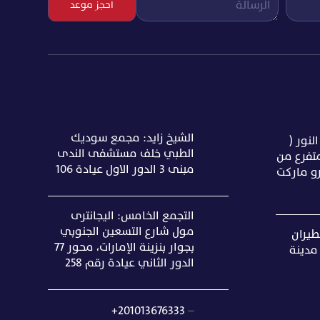
الشيخ زايد: مجمع سوديك
 شارع النور (
الطبي خلف مستشفى الندى
متفرع من
مبنى ٣ الدور الاول عيادة ١٠٦
و ماركت
التجمع الخامس: اليجانترى
مول شارع التسعين الجنوبي
ارع الطيران
بجوار بنزينة الإمارات، محور 77
مدينة
الدور الثاني عيادة رقم 258
+201013676333
–