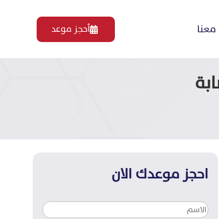
معنا
أحجز موعد

ابة
احجز موعدك الان