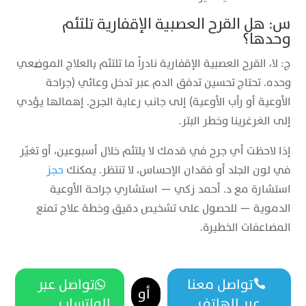
س: هل القرح العصبية الإقفارية تلتئم
وحدها؟
ج: لا، القرح العصبية الإقفارية نادراً ما تلتئم بالعلاج الموضعي
وحده. تحتاج تحسين تدفق الدم عبر تدخل وعائي (جراحة
الأوعية أو رأب الأوعية) إلى جانب رعاية الجرح. إهمالها يؤدي
إلى الغرغرينا وخطر البتر.
إذا لاحظت أي جرح في قدمك لا يلتئم خلال أسبوعين، أو تغيّر
في لون الجلد أو فقدان الإحساس، لا تنتظر. يمكنك
حجز
استشارة مع د. أحمد زكي — استشاري جراحة الأوعية
الدموية — للحصول على تشخيص دقيق وخطة علاج تمنع
المضاعفات الخطيرة.
تواصل معنا
تواصل عبر


أو
عبر الهاتف
الواتساب