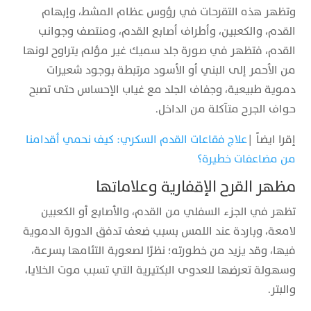
وتظهر هذه التقرحات في رؤوس عظام المشط، وإبهام
القدم، والكعبين، وأطراف أصابع القدم، ومنتصف وجوانب
القدم، فتظهر في صورة جلد سميك غير مؤلم يتراوح لونها
من الأحمر إلى البني أو الأسود مرتبطة بوجود شعيرات
دموية طبيعية، وجفاف الجلد مع غياب الإحساس حتى تصبح
حواف الجرح متآكلة من الداخل.
إقرا ايضاً |
علاج فقاعات القدم السكري: كيف نحمي أقدامنا
من مضاعفات خطيرة؟
مظهر القرح الإقفارية وعلاماتها
تظهر في الجزء السفلي من القدم، والأصابع أو الكعبين
لامعة، وباردة عند اللمس بسبب ضعف تدفق الدورة الدموية
فيها، وقد يزيد من خطورته؛ نظرًا لصعوبة التئامها بسرعة،
وسهولة تعرضها للعدوى البكتيرية التي تسبب موت الخلايا،
والبتر.