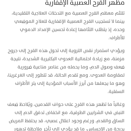
مظهر القرح العصبية الإقفارية
تلتئم معظم القرح العصبية مع التدخلات العلاجية التقليدية،
بينما لا تستجيب القرح العصبية الإقفارية للعلاج الموضعي
وحده، إذ يتطلب التئامها إعادة تحسين الإمداد الدموي
للأطراف.
ويؤدي استمرار نقص التروية إلى تحول هذه القرح إلى جروح
مزمنة، مع زيادة احتمالية العدوى البكتيرية الشديدة، نتيجة
ضعف وصول الدم، وما يحمله من عناصر مناعية ضرورية
لمقاومة العدوى. ومع تقدم الحالة، قد تتطور إلى الغرغرينا،
وهو ما يجعلها من أبرز الأسباب المؤدية إلى بتر الأطراف
السفلية.
وغالباً ما تظهر هذه القرح على حواف القدمين، ويُلاحظ ضعف
النبض في الشرايين الطرفية، مع انخفاض تدفق الدم إلى
الساق والقدم. ورغم وجود اعتلال عصبي، قد يحتفظ المريض
بدرجة من الإحساس، ما قد يؤدي إلى تأخر ملاحظة تدهور