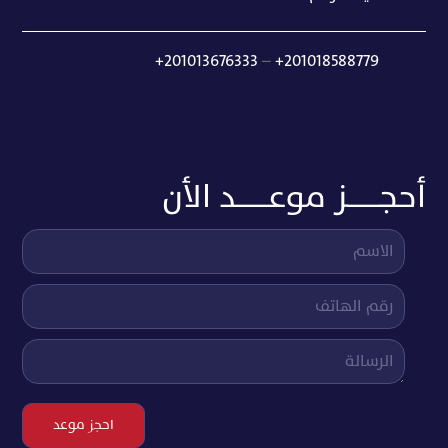
+201013676333
–
+201018588779
أحجــــــــز موعــــــــد الأن