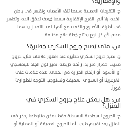
والإقفارية؟
ج: التقرحات العصبية سببها تلف الأعصاب وتظهر في باطن
القدم بلا ألم. القرح الإقفارية سببها ضعف تدفق الدم وتظهر
في أطراف الأصابع والكعب مع ألم ليلي. التمييز بينهما
مهم لأن كل نوع يحتاج خطة علاج مختلفة.
س: متى تصبح جروح السكري خطيرة؟
ج: تصبح جروح السكري خطيرة عند ظهور علامات مثل: خروج
صديد، احمرار متزايد، رائحة كريهة، تغير لون الجلد للبنفسجي
أو الأسود، أو ارتفاع الحرارة مع الحمى. هذه علامات على
الغرغرينا أو العدوى العميقة وتستوجب التوجه للطوارئ
فوراً.
س: هل يمكن علاج جروح السكري في
المنزل؟
ج: الجروح السطحية البسيطة فقط يمكن متابعتها بحذر في
المنزل بعد تقييم طبي. أما الجروح العميقة أو المصابة أو