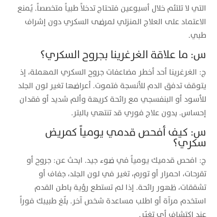
التي لا تلتئم خلال أسبوعين فتحتاج تدخلاً طبياً متخصصاً. يُمنع
الاعتماد على العلاج المنزلي لمرضى السكري دون إشراف
طبي.
س: ما علاقة الغرغرينا بجروح السكري؟
ج: الغرغرينا أحد أخطر مضاعفات جروح السكري المهملة، إذ
يتوقف تدفق الدم للأنسجة فتموت. أعراضها تغير لون الجلد
للأسود أو البنفسجي مع رائحة كريهة وألم شديد أو فقدان
إحساس. بدون علاج فوري قد تنتهي بالبتر.
س: كيف أفحص قدمي يومياً كمريض
سكري؟
ج: افحص قدميك يومياً في ضوء جيد. ابحث عن: جروح أو
تقرحات، احمرار أو تورم، تغير في لون الجلد، جفاف أو
تشققات، ظهور رائحة. إذا لم تستطع رؤية باطن القدم
استخدم مرآة أو اطلب مساعدة شخص آخر. بلّغ طبيبك فوراً
عند اكتشاف أي تغيّر.