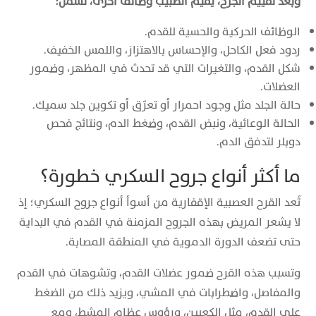
وبعد تقييم الجرح، يقيم الطبيب وظائف أخرى، تشمل:
الوظائف الحركية والحسية للقدم.
ردود فعل الكاحل، والإحساس بالاهتزاز، واللمس الخفيف.
شكل القدم، والتغيرات التي قد تحدث في المظهر، وضمور
العضلات.
حالة الجلد مثل وجود احمرار أو تعرّق أو تكوين جلد سميك.
الحالة الوعائية، ونبض القدم، وضغط الدم، ونتائج فحص
دوبلر لتدفق الدم.
ما أكثر أنواع جروح السكري خطورة؟
تُعد القرح العصبية الإقفارية من أسوأ أنواع جروح السكري؛ إذ
لا يشعر المريض بهذه الجروح المزمنة في القدم في البداية
حتى تضعف الدورة الدموية في المنطقة المصابة.
وتسبب هذه القرح ضمور عضلات القدم، وتشوهات في القدم
والمفاصل، واضطرابات في المشي، ويزيد ذلك من الضغط
على القدم، مثل الكعبين، ورؤوس عظام المشط، ومع