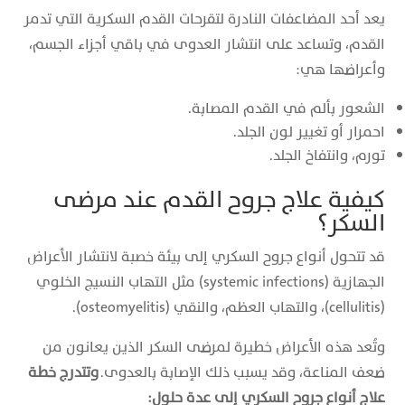
يعد أحد المضاعفات النادرة لتقرحات القدم السكرية التي تدمر
القدم، وتساعد على انتشار العدوى في باقي أجزاء الجسم،
وأعراضها هي:
الشعور بألم في القدم المصابة.
احمرار أو تغيير لون الجلد.
تورم، وانتفاخ الجلد.
كيفية علاج جروح القدم عند مرضى
السكر؟
قد تتحول أنواع جروح السكري إلى بيئة خصبة لانتشار الأعراض
الجهازية (systemic infections) مثل التهاب النسيج الخلوي
(cellulitis)، والتهاب العظم، والنقي (osteomyelitis).
وتُعد هذه الأعراض خطيرة لمرضى السكر الذين يعانون من
ضعف المناعة، وقد يسبب ذلك الإصابة بالعدوى.
وتتدرج خطة
علاج أنواع جروح السكري إلى عدة حلول: