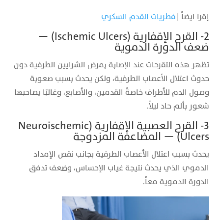
إقرا ايضاً |
فطريات القدم السكري
2- القرح الإقفارية (Ischemic Ulcers) —
ضعف الدورة الدموية
تظهر هذه التقرحات عند الإصابة بمرض الشرايين الطرفية دون
حدوث اعتلال الأعصاب الطرفية، ولكن يحدث بسبب صعوبة
وصول الدم للأطراف خاصةً القدمين، والأصابع، وغالبًا يصاحبها
شعور بألم حاد ليلاً.
3- القرح العصبية الإقفارية (Neuroischemic
Ulcers) — المضاعفة المزدوجة
يحدث بسبب اعتلال الأعصاب الطرفية بجانب نقص الإمداد
الدموي الذي يحدث نتيجة غياب الإحساس، وضعف تدفق
الدورة الدموية معاً.