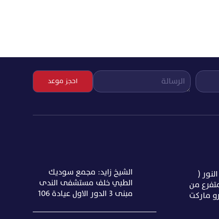
الشيخ زايد: مجمع سوديك
 شارع النور (
الطبي خلف مستشفى الندى
متفرع من
مبنى ٣ الدور الاول عيادة ١٠٦
و ماركت