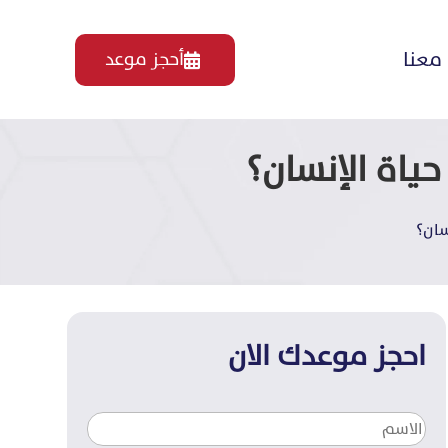
معنا
أحجز موعد

ياة الإنسان؟
سان؟
احجز موعدك الان