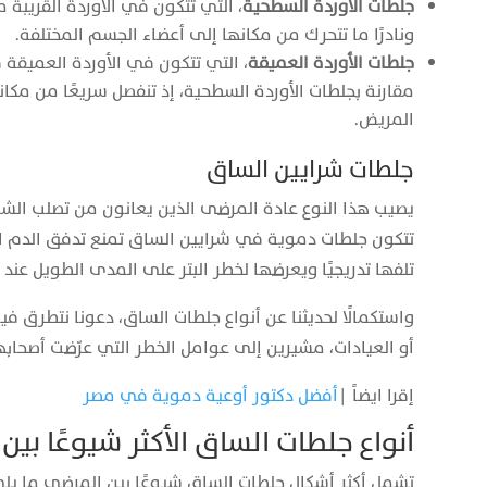
جلطات الأوردة السطحية
، التي تتكون في الأوردة القريبة 
ونادرًا ما تتحرك من مكانها إلى أعضاء الجسم المختلفة.
جلطات الأوردة العميقة
، التي تتكون في الأوردة العميقة
مقارنة بجلطات الأوردة السطحية، إذ تنفصل سريعًا من مكا
المريض.
جلطات شرايين الساق
يصيب هذا النوع عادة المرضى الذين يعانون من تصلب الشراي
تتكون جلطات دموية في شرايين الساق تمنع تدفق الدم ا
تلفها تدريجيًا ويعرضها لخطر البتر على المدى الطويل عند 
واستكمالًا لحديثنا عن أنواع جلطات الساق، دعونا نتطرق ف
أو العيادات، مشيرين إلى عوامل الخطر التي عرّضت أصحابها
إقرا ايضاً |
أفضل دكتور أوعية دموية في مصر
أنواع جلطات الساق الأكثر شيوعًا بي
تشمل أكثر أشكال جلطات الساق شيوعًا بين المرضى ما يل