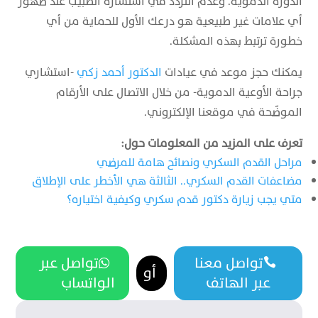
الدورة الدموية. وعدم التردد في استشارة الطبيب عند ظهور
أي علامات غير طبيعية هو درعك الأول للحماية من أي
خطورة ترتبط بهذه المشكلة.
يمكنك حجز موعد في عيادات
الدكتور أحمد زكي
-استشاري
جراحة الأوعية الدموية- من خلال الاتصال على الأرقام
الموضّحة في موقعنا الإلكتروني.
تعرف على المزيد من المعلومات حول:
مراحل القدم السكري ونصائح هامة للمرضي
مضاعفات القدم السكري.. الثالثة هي الأخطر على الإطلاق
متي يجب زيارة دكتور قدم سكري وكيفية اختياره؟
تواصل معنا
تواصل عبر


أو
عبر الهاتف
الواتساب