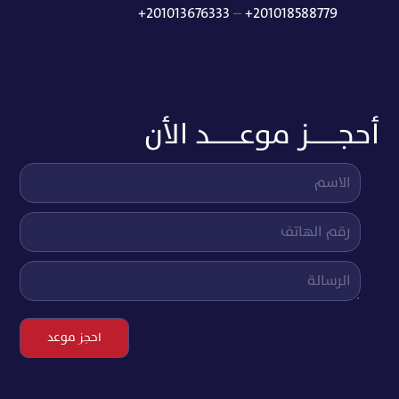
+201013676333
–
+201018588779
أحجــــــــز موعــــــــد الأن