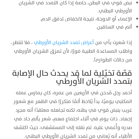
نبض قوي في البطن، خاصة إذا كان التمدد في الشريان
الأورطي البطني.
الإغماء أو الدوخة، نتيجة لانخفاض تدفق الدم.
ألم في الساقين.
إذا شعرت بأي من
أعراض تمدد الشريان الأورطي
، فلا تنتظر،
واطلب المساعدة الطبية فورًا، لأن تمزق الشريان الأورطي
من حالات الطوارئ.
قصّة تخيّلية لما قد يحدث حال الإصابة
بتمدد الشريان الأورطي
أحمد رجل مُدخن في الأربعين من عمره، كان يمارس عمله
المكتبي يوميًا، بدأ يُلاحظ ألمًا متكررًا في الظهر مع شعور
غريب بنبض قوي في بطنه، لكنه تجاهله معتقدًا أنه مجرد
إجهاد. ذات يوم في أثناء اجتماع مهم، شعر بألم حاد في
صدره وأُغمي عليه. تم نقله إلى المستشفى، حيث اكتشف
الأطباء أنه يُعاني من تمدد الشريان الأورطي البطني.