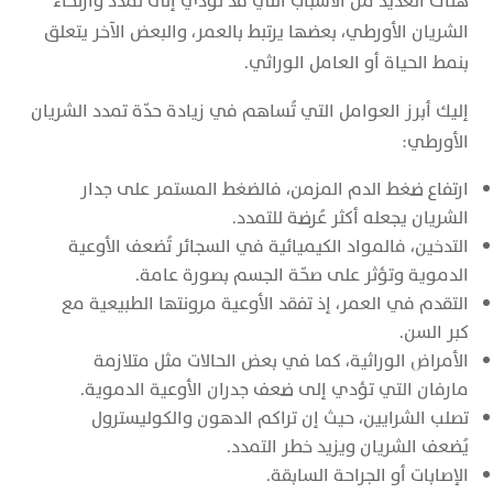
هناك العديد من الأسباب التي قد تؤدي إلى تمدد وارتخاء
الشريان الأورطي، بعضها يرتبط بالعمر، والبعض الآخر يتعلق
بنمط الحياة أو العامل الوراثي.
إليك أبرز العوامل التي تُساهم في زيادة حدّة تمدد الشريان
الأورطي:
ارتفاع ضغط الدم المزمن، فالضغط المستمر على جدار
الشريان يجعله أكثر عُرضة للتمدد.
التدخين، فالمواد الكيميائية في السجائر تُضعف الأوعية
الدموية وتؤثر على صحّة الجسم بصورة عامة.
التقدم في العمر، إذ تفقد الأوعية مرونتها الطبيعية مع
كبر السن.
الأمراض الوراثية، كما في بعض الحالات مثل متلازمة
مارفان التي تؤدي إلى ضعف جدران الأوعية الدموية.
تصلب الشرايين، حيث إن تراكم الدهون والكوليسترول
يُضعف الشريان ويزيد خطر التمدد.
الإصابات أو الجراحة السابقة.