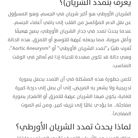
يُعرف بتمدد الشريان)؟
الشريان الأورطي هو أكبر شريان في الجسم، وهو المسؤول
عن نقل الدم المؤكسج من القلب إلى باقي أعضاء الجسم.
عندما يحدث تمدد في جدار الشريان الأورطي، يصبح ضعيفًا
وأقل مرونة، مما يجعله عُرضة للتوسع أو التمزق. هذه الحالة
تُعرف طبيًا بـ”تمدد الشريان الأورطي” أو “Aortic Aneurysm”،
وهي حالة قد تكون مهددة للحياة إذا لم تُعالج في الوقت
المناسب.
تكمن خطورة هذه المشكلة في أن التمدد يحصل بصورة
تدريجية ولا يشعر به المريض، إلى أن يصل إلى درجة كبيرة
للغاية، يكون فيها الشريان عرضة للتمزق أو الانفجار بصورة
مفاجئة.. ما يؤدي غالبًا إلى نزيف كبير، ومن ثم الموت
المفاجئ.
لماذا يحدث تمدد الشريان الأورطي؟