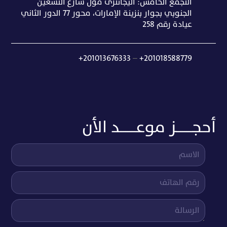
التجمع الخامس: اليجانترى مول شارع التسعين
الجنوبي بجوار بنزينة الإمارات، محور 77 الدور الثاني
عيادة رقم 258
+201013676333
–
+201018588779
أحجــــــــز موعــــــــد الأن