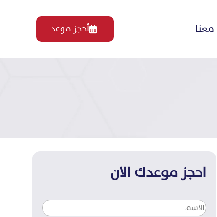
معنا
أحجز موعد

احجز موعدك الان