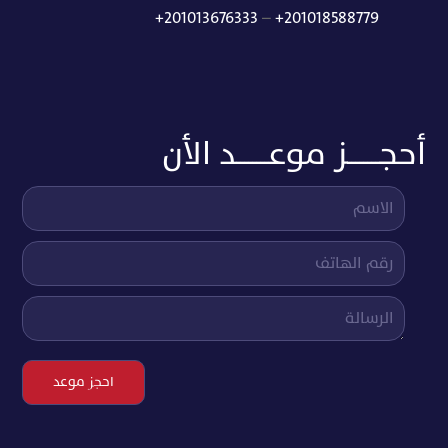
+201013676333
–
+201018588779
أحجــــــــز موعــــــــد الأن